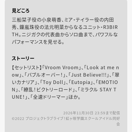
見どころ
三船栞子役の小泉萌香、ミア・テイラー役の内田
秀、鐘嵐珠役の法元明菜からなるユニット・R3BIR
TH。ニジガクの代表曲からソロ曲まで、パワフルな
パフォーマンスを見せる。
ストーリー
【セットリスト】「Vroom Vroom」、「Look at me n
ow」、「バブルオーバー！」、「Just Believe!!!」、「翠
いカナリア」、「Toy Doll」、「Eutopia」、「EMOTIO
N」、「繚乱！ビクトリーロード」、「ミラクル STAY T
UNE！」、「全速ドリーマー」ほか。
2026年11月30日 23:59
まで配信
©2022 プロジェクトラブライブ！虹ヶ咲学園スクールアイドル同好
会